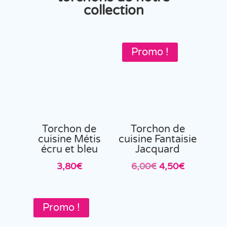
collection
Promo !
Torchon de
Torchon de
cuisine Métis
cuisine Fantaisie
écru et bleu
Jacquard
Le
Le
3,80
€
6,00
€
4,50
€
prix
prix
initial
actuel
était :
est :
Promo !
6,00€.
4,50€.