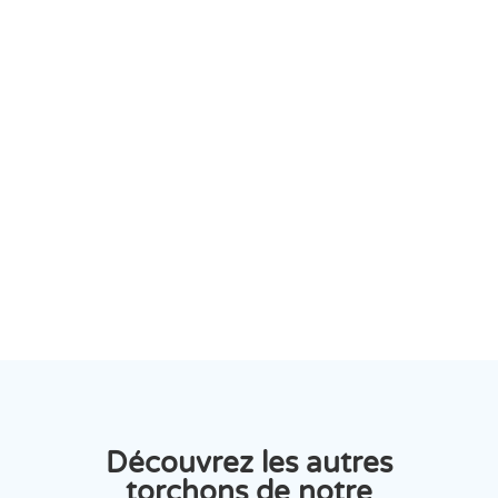
Paiements sécurisés
Carte bancaire ou Paypal
Service clients
03.83.21.03.62
Découvrez les autres
torchons de notre