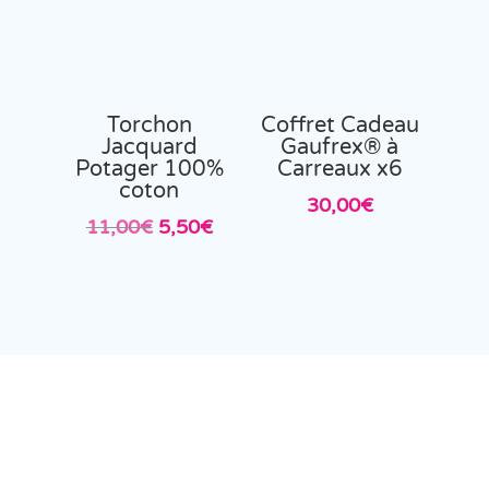
Torchon
Coffret Cadeau
Jacquard
Gaufrex® à
Potager 100%
Carreaux x6
coton
30,00
€
Le
Le
11,00
€
5,50
€
prix
prix
initial
actuel
était :
est :
11,00€.
5,50€.
Promotions et destockage du
moment
En savoir plus