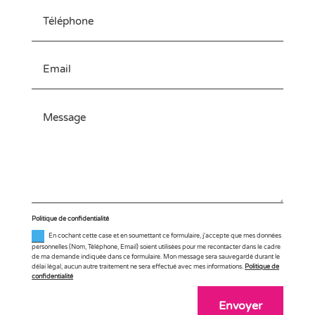
Politique de confidentialité
En cochant cette case et en soumettant ce formulaire, j'accepte que mes données
personnelles (Nom, Téléphone, Email) soient utilisées pour me recontacter dans le cadre
de ma demande indiquée dans ce formulaire. Mon message sera sauvegardé durant le
délai légal, aucun autre traitement ne sera effectué avec mes informations.
Politique de
confidentialité
Envoyer