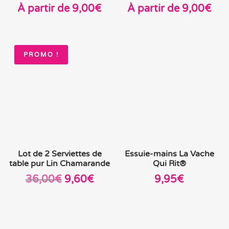
À partir de
9,00
€
À partir de
9,00
€
PROMO !
Lot de 2 Serviettes de
Essuie-mains La Vache
table pur Lin Chamarande
Qui Rit®
Le
Le
36,00
€
9,60
€
9,95
€
prix
prix
initial
actuel
était :
est :