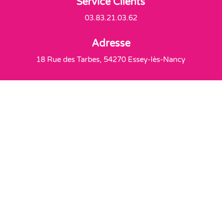
Service Clients
03.83.21.03.62
Adresse
18 Rue des Tarbes, 54270 Essey-lès-Nancy
Livraison offerte
À partir de 60€ d'achats
Délais de Livraison
2 à 4 jours par Colissimo