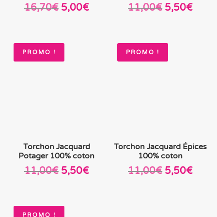
Le
Le
Le
Le
16,70
€
5,00
€
11,00
€
5,50
€
prix
prix
prix
prix
initial
actuel
initial
actue
était :
est :
était :
est :
PROMO !
PROMO !
16,70€.
5,00€.
11,00€.
5,50
Torchon Jacquard
Torchon Jacquard Épices
Potager 100% coton
100% coton
Le
Le
Le
Le
11,00
€
5,50
€
11,00
€
5,50
€
prix
prix
prix
prix
initial
actuel
initial
actue
était :
est :
était :
est :
PROMO !