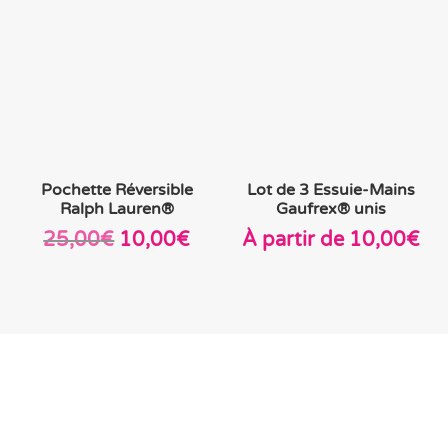
36,00€.
9,60€.
Pochette Réversible
Lot de 3 Essuie-Mains
Ralph Lauren®
Gaufrex® unis
Le
Le
25,00
€
10,00
€
À partir de
10,00
€
prix
prix
initial
actuel
était :
est :
25,00€.
10,00€.
Promotions et destockage du
moment
En savoir plus