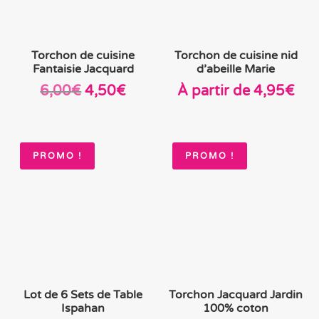
Torchon de cuisine
Torchon de cuisine nid
Fantaisie Jacquard
d’abeille Marie
Le
Le
6,00
€
4,50
€
À partir de
4,95
€
prix
prix
initial
actuel
était :
est :
PROMO !
PROMO !
6,00€.
4,50€.
Lot de 6 Sets de Table
Torchon Jacquard Jardin
Ispahan
100% coton