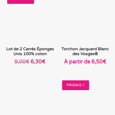
11,00€.
5,50€.
11,00€.
5,50
Lot de 2 Carrés Éponges
Torchon Jacquard Blanc
Unis 100% coton
des Vosges®
Le
Le
9,00
€
6,30
€
À partir de
6,50
€
prix
prix
initial
actuel
était :
est :
PROMO !
9,00€.
6,30€.