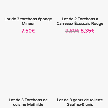
Lot de 3 torchons éponge
Lot de 2 Torchons à
Mineur
Carreaux Écossais Rouge
Le
Le
7,50
€
9,80
€
8,35
€
prix
prix
initial
actue
était :
est :
9,80€.
8,35€
Lot de 3 Torchons de
Lot de 3 gants de toilette
cuisine Mathilde
Gaufrex® unis