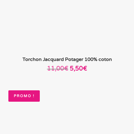
Torchon Jacquard Potager 100% coton
Le
Le
11,00
€
5,50
€
prix
prix
initial
actuel
était :
est :
PROMO !
11,00€.
5,50€.