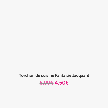
Torchon de cuisine Fantaisie Jacquard
Le
Le
6,00
€
4,50
€
prix
prix
initial
actuel
était :
est :