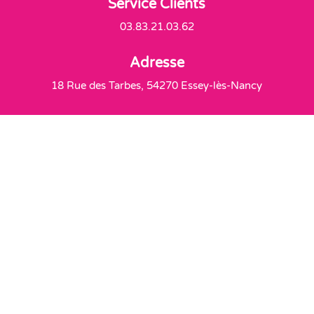
Service Clients
03.83.21.03.62
Adresse
18 Rue des Tarbes, 54270 Essey-lès-Nancy
Livraison offerte
À partir de 60€ d'achats
Délais de Livraison
2 à 4 jours par Colissimo