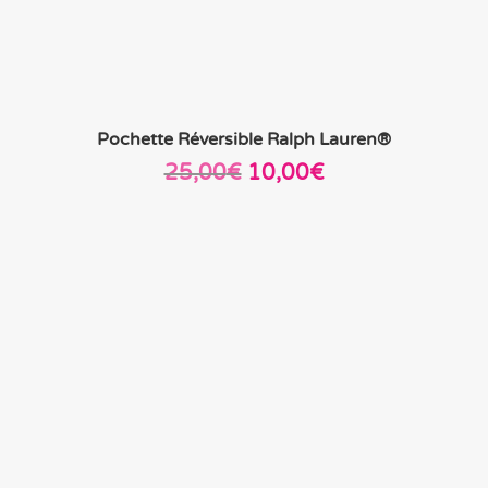
Pochette Réversible Ralph Lauren®
Le
Le
25,00
€
10,00
€
prix
prix
initial
actuel
était :
est :
25,00€.
10,00€.