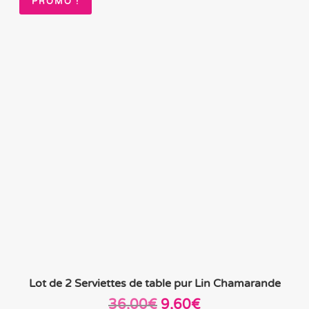
PROMO !
Lot de 2 Serviettes de table pur Lin Chamarande
Le
Le
36,00
€
9,60
€