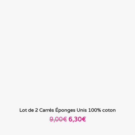
Lot de 2 Carrés Éponges Unis 100% coton
Le
Le
9,00
€
6,30
€
prix
prix
initial
actuel