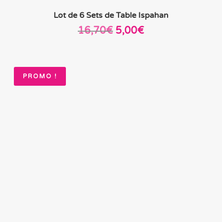
Lot de 6 Sets de Table Ispahan
Le
Le
16,70
€
5,00
€
prix
prix
initial
actuel
était :
est :
PROMO !
16,70€.
5,00€.