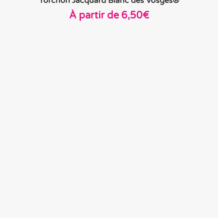
Torchon Jacquard Blanc des Vosges®
À partir de
6,50
€