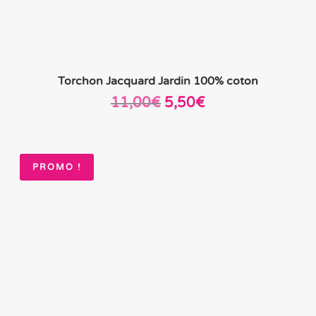
Torchon Jacquard Jardin 100% coton
Le
Le
11,00
€
5,50
€
prix
prix
initial
actuel
était :
est :
PROMO !
11,00€.
5,50€.