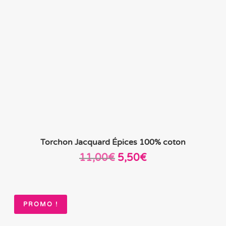
Torchon Jacquard Épices 100% coton
Le
Le
11,00
€
5,50
€
prix
prix
initial
actuel
était :
est :
PROMO !
11,00€.
5,50€.