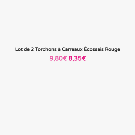
Lot de 2 Torchons à Carreaux Écossais Rouge
Le
Le
9,80
€
8,35
€
prix
prix
initial
actuel
était :
est :
9,80€.
8,35€.