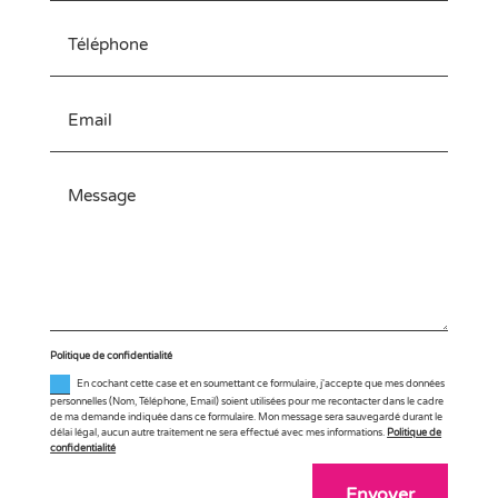
Politique de confidentialité
En cochant cette case et en soumettant ce formulaire, j'accepte que mes données
personnelles (Nom, Téléphone, Email) soient utilisées pour me recontacter dans le cadre
de ma demande indiquée dans ce formulaire. Mon message sera sauvegardé durant le
délai légal, aucun autre traitement ne sera effectué avec mes informations.
Politique de
confidentialité
Envoyer