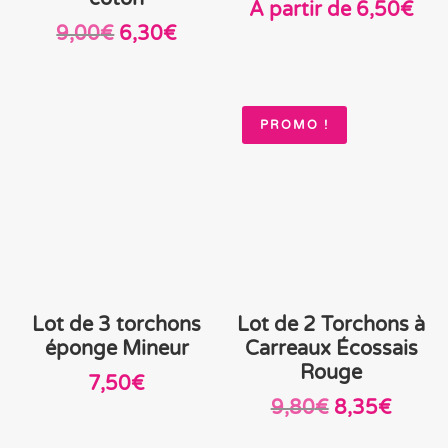
À partir de
6,50
€
Le
Le
9,00
€
6,30
€
prix
prix
initial
actuel
était :
est :
PROMO !
9,00€.
6,30€.
Lot de 3 torchons
Lot de 2 Torchons à
éponge Mineur
Carreaux Écossais
Rouge
7,50
€
Le
Le
9,80
€
8,35
€
prix
prix