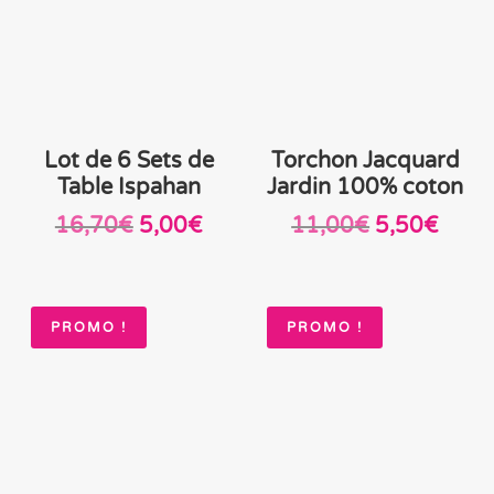
Lot de 6 Sets de
Torchon Jacquard
Table Ispahan
Jardin 100% coton
Le
Le
Le
Le
16,70
€
5,00
€
11,00
€
5,50
€
prix
prix
prix
prix
initial
actuel
initial
actue
était :
est :
était :
est :
PROMO !
PROMO !
16,70€.
5,00€.
11,00€.
5,50