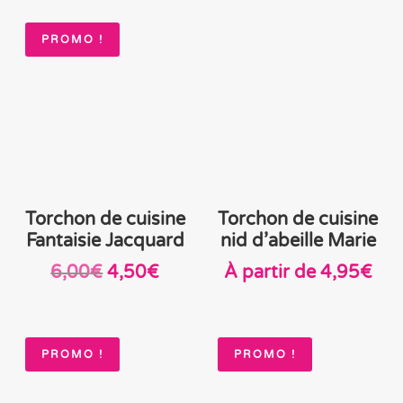
PROMO !
Torchon de cuisine
Torchon de cuisine
Fantaisie Jacquard
nid d’abeille Marie
Le
Le
6,00
€
4,50
€
À partir de
4,95
€
prix
prix
initial
actuel
était :
est :
PROMO !
PROMO !
6,00€.
4,50€.