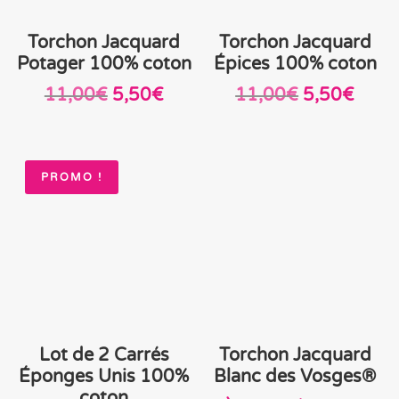
Torchon Jacquard
Torchon Jacquard
Potager 100% coton
Épices 100% coton
Le
Le
Le
Le
11,00
€
5,50
€
11,00
€
5,50
€
prix
prix
prix
prix
initial
actuel
initial
actue
était :
est :
était :
est :
PROMO !
11,00€.
5,50€.
11,00€.
5,50
Lot de 2 Carrés
Torchon Jacquard
Éponges Unis 100%
Blanc des Vosges®
coton