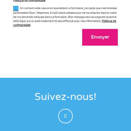
Politique de confidentialité
En cochant cette case et en soumettant ce formulaire, j'accepte que mes données
personnelles (Nom, Téléphone, Email) soient utilisées pour me recontacter dans le cadre
de ma demande indiquée dans ce formulaire. Mon message sera sauvegardé durant le
délai légal, aucun autre traitement ne sera effectué avec mes informations.
Politique de
confidentialité
Envoyer
Suivez-nous!