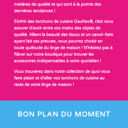
matières de qualité et qui sont à la pointe des
dernières tendances !
S’offrir des torchons de cuisine Gaufrex®, c’est vous
assurer d’avoir entre vos mains des objets de
qualité. Alliant la beauté des tissus et un savoir-faire
ayant fait ses preuves, vous pourrez choisir en
toute quiétude du linge de maison ! N’hésitez pas à
flâner sur notre boutique pour trouver les
accessoires indispensables à votre quotidien !
Vous trouverez dans notre collection de quoi vous
faire plaisir et d’allier vos torchons de cuisine au
reste de votre linge de maison !
BON PLAN DU MOMENT