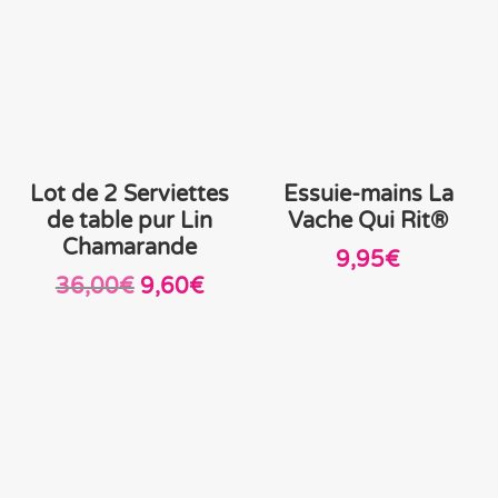
Lot de 2 Serviettes
Essuie-mains La
de table pur Lin
Vache Qui Rit®
Chamarande
9,95
€
Le
Le
36,00
€
9,60
€
prix
prix
initial
actuel
était :
est :
36,00€.
9,60€.