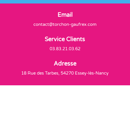
Email
contact@torchon-gaufrex.com
Service Clients
03.83.21.03.62
Adresse
18 Rue des Tarbes, 54270 Essey-lès-Nancy
Livraison offerte
À partir de 60€ d'achats