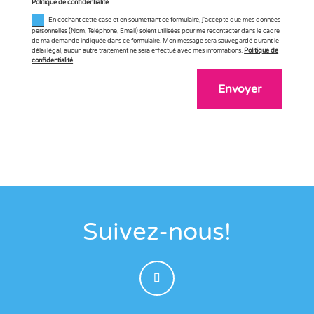
Politique de confidentialité
En cochant cette case et en soumettant ce formulaire, j'accepte que mes données
personnelles (Nom, Téléphone, Email) soient utilisées pour me recontacter dans le cadre
de ma demande indiquée dans ce formulaire. Mon message sera sauvegardé durant le
délai légal, aucun autre traitement ne sera effectué avec mes informations.
Politique de
confidentialité
Envoyer
Suivez-nous!