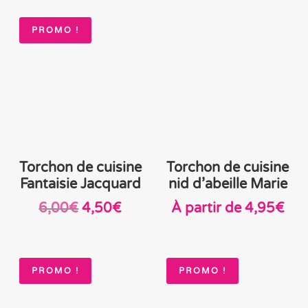
PROMO !
Torchon de cuisine
Torchon de cuisine
Fantaisie Jacquard
nid d’abeille Marie
Le
Le
6,00
€
4,50
€
À partir de
4,95
€
prix
prix
initial
actuel
était :
est :
PROMO !
PROMO !
6,00€.
4,50€.