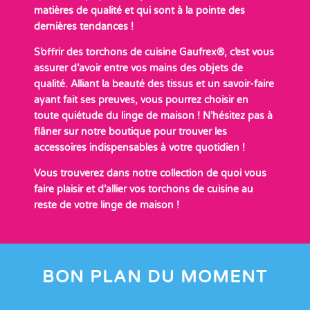
matières de qualité et qui sont à la pointe des
dernières tendances !
S’offrir des torchons de cuisine Gaufrex®, c’est vous
assurer d’avoir entre vos mains des objets de
qualité. Alliant la beauté des tissus et un savoir-faire
ayant fait ses preuves, vous pourrez choisir en
toute quiétude du linge de maison ! N’hésitez pas à
flâner sur notre boutique pour trouver les
accessoires indispensables à votre quotidien !
Vous trouverez dans notre collection de quoi vous
faire plaisir et d’allier vos torchons de cuisine au
reste de votre linge de maison !
BON PLAN DU MOMENT