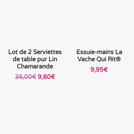
Lot de 2 Serviettes
Essuie-mains La
de table pur Lin
Vache Qui Rit®
Chamarande
9,95
€
Le
Le
36,00
€
9,60
€
prix
prix
initial
actuel
était :
est :
36,00€.
9,60€.