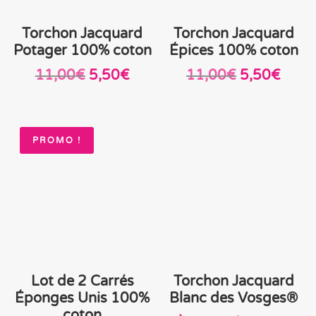
Torchon Jacquard
Torchon Jacquard
Potager 100% coton
Épices 100% coton
Le
Le
Le
Le
11,00
€
5,50
€
11,00
€
5,50
€
prix
prix
prix
prix
initial
actuel
initial
actue
était :
est :
était :
est :
PROMO !
11,00€.
5,50€.
11,00€.
5,50
Lot de 2 Carrés
Torchon Jacquard
Éponges Unis 100%
Blanc des Vosges®
coton