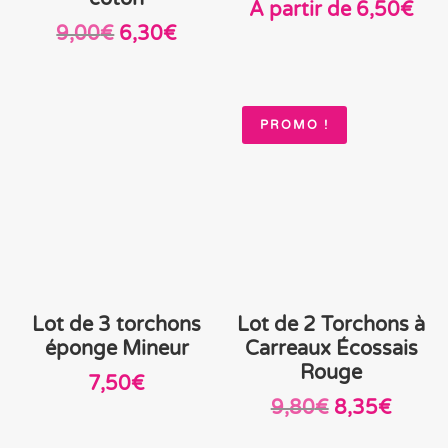
À partir de
6,50
€
Le
Le
9,00
€
6,30
€
prix
prix
initial
actuel
était :
est :
PROMO !
9,00€.
6,30€.
Lot de 3 torchons
Lot de 2 Torchons à
éponge Mineur
Carreaux Écossais
Rouge
7,50
€
Le
Le
9,80
€
8,35
€
prix
prix