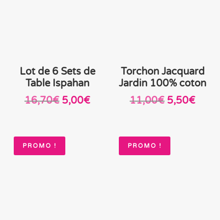
Lot de 6 Sets de
Torchon Jacquard
Table Ispahan
Jardin 100% coton
Le
Le
Le
Le
16,70
€
5,00
€
11,00
€
5,50
€
prix
prix
prix
prix
initial
actuel
initial
actue
était :
est :
était :
est :
PROMO !
PROMO !
16,70€.
5,00€.
11,00€.
5,50