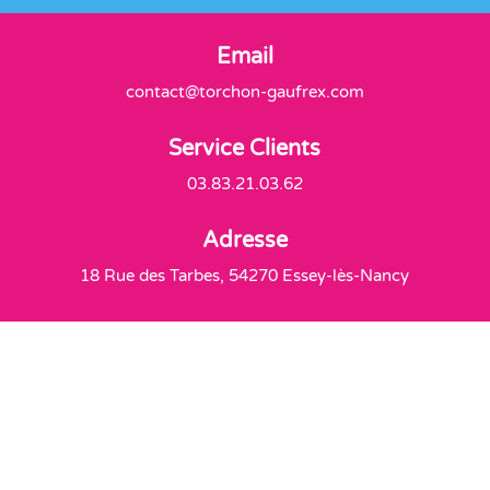
Email
contact@torchon-gaufrex.com
Service Clients
03.83.21.03.62
Adresse
18 Rue des Tarbes, 54270 Essey-lès-Nancy
Livraison offerte
À partir de 60€ d'achats