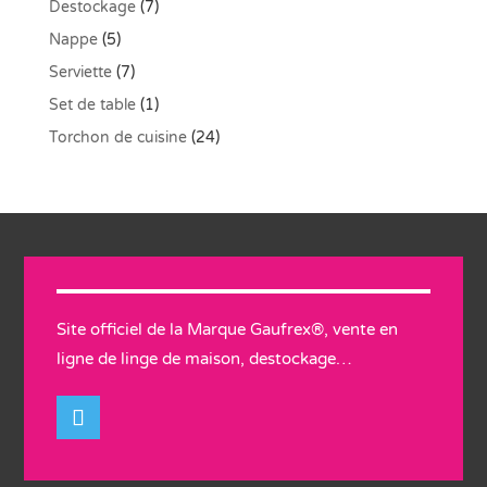
Destockage
(7)
Nappe
(5)
Serviette
(7)
Set de table
(1)
Torchon de cuisine
(24)
Site officiel de la Marque Gaufrex®, vente en
ligne de linge de maison, destockage…