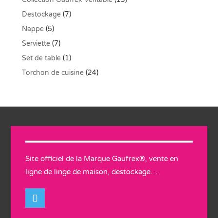
Destockage
(7)
Nappe
(5)
Serviette
(7)
Set de table
(1)
Torchon de cuisine
(24)
Site officiel de la Marque Gaufrex®, vente en
ligne de linge de maison, destockage…