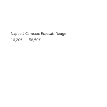
Nappe à Carreaux Écossais Rouge
Plage
16,20
€
–
58,50
€
de
prix :
16,20€
à
58,50€