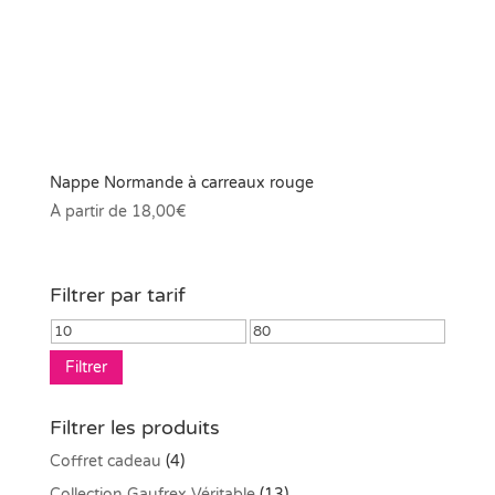
Nappe Normande à carreaux rouge
À partir de
18,00
€
Filtrer par tarif
Prix
Prix
min
max
Filtrer
Filtrer les produits
Coffret cadeau
(4)
Collection Gaufrex Véritable
(13)