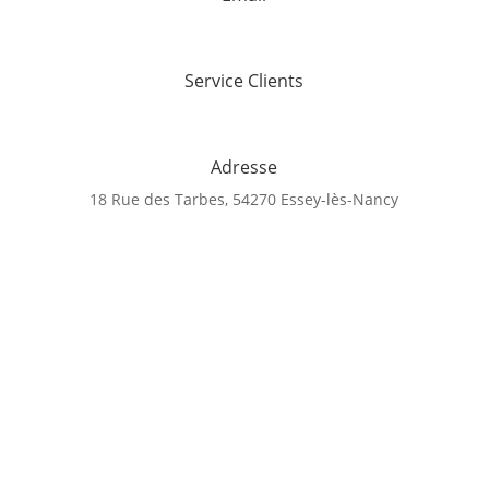
contact@torchon-gaufrex.com
Service Clients
03.83.21.03.62
Adresse
18 Rue des Tarbes, 54270 Essey-lès-Nancy