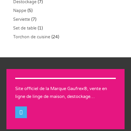
Destockage
(7)
Nappe
(5)
Serviette
(7)
Set de table
(1)
Torchon de cuisine
(24)
Site officiel de la Marque Gaufrex®, vente en
ligne de linge de maison, destockage…