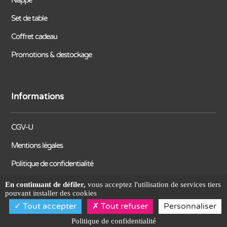
Nappe
Set de table
Coffret cadeau
Promotions & destockage
Informations
CGV-U
Mentions légales
Politique de confidentialité
En continuant de défiler,
vous acceptez l'utilisation de services tiers
pouvant installer des cookies
Wilkom
© 2025 – Site réalisé par l’agence
Tout accepter
Tout refuser
Personnaliser
Politique de confidentialité