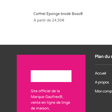
Coffret Éponge brodé Boss®
À partir de
24,50
€
Plan du 
Accueil
A propos
Site officiel de la
Mon comp
Marque Gaufrex®,
vente en ligne de linge
de maison,