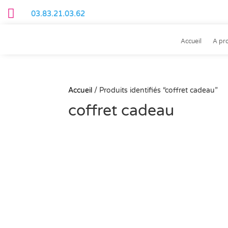
Panneau de gestion des cookies

03.83.21.03.62
Accueil
A pr
Accueil
/
Produits identifiés “coffret cadeau”
coffret cadeau