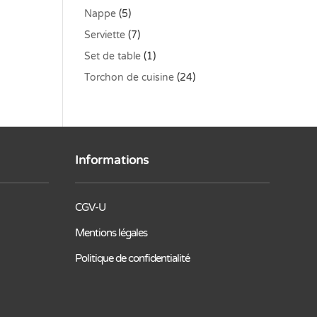
Nappe
(5)
Serviette
(7)
Set de table
(1)
Torchon de cuisine
(24)
Informations
CGV-U
Mentions légales
Politique de confidentialité