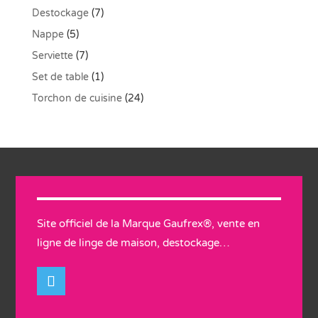
Destockage
(7)
Nappe
(5)
Serviette
(7)
Set de table
(1)
Torchon de cuisine
(24)
Site officiel de la Marque Gaufrex®, vente en
ligne de linge de maison, destockage…