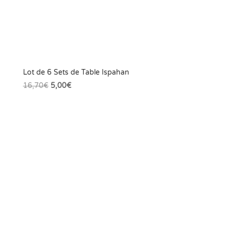
Lot de 6 Sets de Table Ispahan
Le
Le
16,70
€
5,00
€
prix
prix
initial
actuel
était :
est :
16,70€.
5,00€.